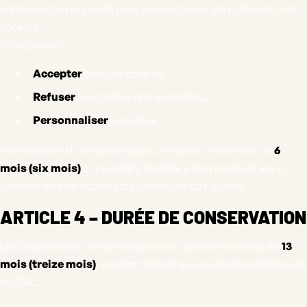
d’information apparaît pour vous informer de l’utilisation de
cookies.
Vous pouvez :
Accepter
tous les cookies,
Refuser
les cookies non essentiels,
Personnaliser
vos choix.
Votre choix est enregistré pour une durée maximale de
6
mois (six mois)
et peut être modifié à tout moment via le
gestionnaire de cookies disponible en bas du site.
ARTICLE 4 – DURÉE DE CONSERVATION
Les cookies sont conservés pour une durée maximale de
13
mois (treize mois)
, conformément aux recommandations de
la CNIL.