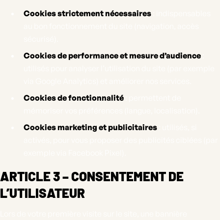
Cookies strictement nécessaires
: indispensables
au bon fonctionnement du site (navigation, accès
sécurisé).
Cookies de performance et mesure d’audience
:
utilisés pour analyser l’utilisation du site (par exemple
via Google Analytics) et améliorer nos services.
Cookies de fonctionnalité
: permettent de
mémoriser vos préférences (langue, localisation).
Cookies marketing et publicitaires
: utilisés, si
activés, pour vous proposer des publicités ciblées (par
exemple via Facebook Pixel).
ARTICLE 3 – CONSENTEMENT DE
L’UTILISATEUR
Lors de votre première visite sur le site, une bannière