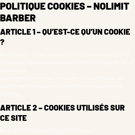
POLITIQUE COOKIES – NOLIMIT
BARBER
ARTICLE 1 – QU’EST-CE QU’UN COOKIE
?
Un cookie est un petit fichier texte stocké sur votre appareil
(ordinateur, tablette, smartphone) lors de la navigation sur un
site internet.
Il permet notamment de mémoriser vos préférences, de
faciliter votre navigation et d’améliorer votre expérience
utilisateur.
ARTICLE 2 – COOKIES UTILISÉS SUR
CE SITE
Nous utilisons différents types de cookies :